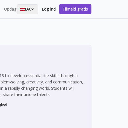
Opdag
DA
Log ind
Tilmeld gratis
 to develop essential life skills through a
roblem-solving, creativity, and communication,
in a rapidly changing world. Students will
 share their unique talents.
ighed