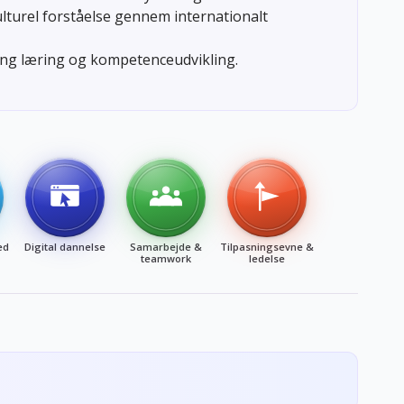
turel forståelse gennem internationalt
lang læring og kompetenceudvikling.
ed
Digital dannelse
Samarbejde &
Tilpasningsevne &
teamwork
ledelse