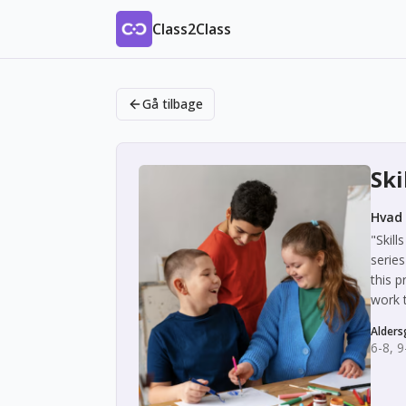
Class2Class
Gå tilbage
Ski
Hvad 
"Skill
series
this p
work t
Alders
6-8, 9