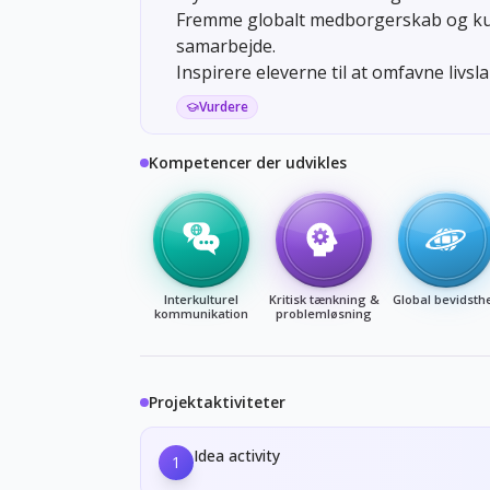
Fremme globalt medborgerskab og kul
samarbejde.
Inspirere eleverne til at omfavne livs
Vurdere
Kompetencer der udvikles
Interkulturel
Kritisk tænkning &
Global bevidsth
kommunikation
problemløsning
Projektaktiviteter
Idea activity
1