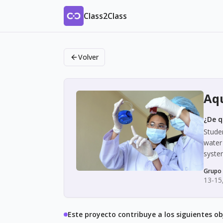
Class2Class
Volver
Aqu
¿De q
Stude
water 
syste
Grupo 
13-15
Este proyecto contribuye a los siguientes ob