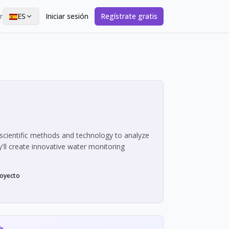
r
ES
Iniciar sesión
Regístrate gratis
scientific methods and technology to analyze
y'll create innovative water monitoring
royecto